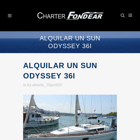
ALQUILAR UN SUN
ODYSSEY 36I
ALQUILAR UN SUN
ODYSSEY 36I
in
by
alberto_30jez600