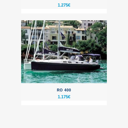
1.275
€
RO 400
1.175
€