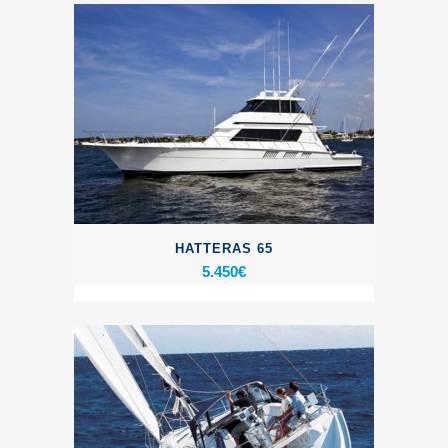
HATTERAS 65
5.450
€