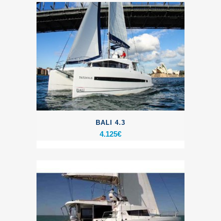
BALI 4.3
4.125
€