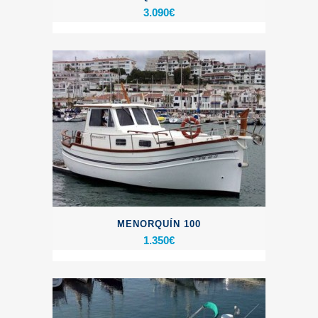
3.090
€
MENORQUÍN 100
1.350
€