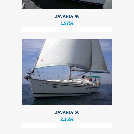
BAVARIA 46
1.975
€
BAVARIA 50
2.165
€