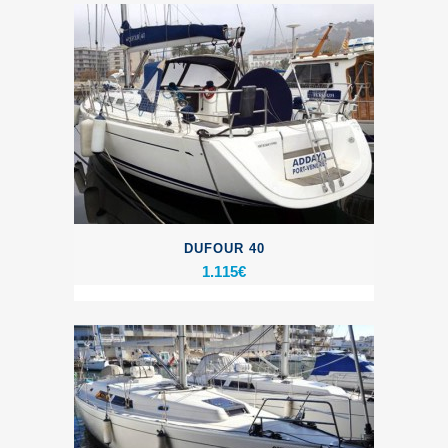
DUFOUR 40
1.115
€