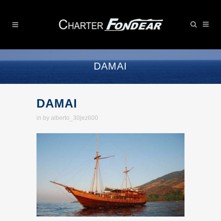
DAMAI
DAMAI
in
by
alberto_30jez600