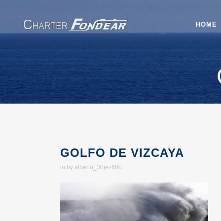
HOME
GOLFO DE VIZCAYA
in
by
alberto_30jez600