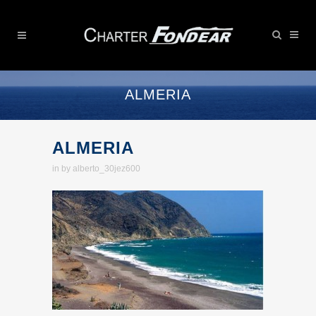
ALMERIA
ALMERIA
in
by
alberto_30jez600