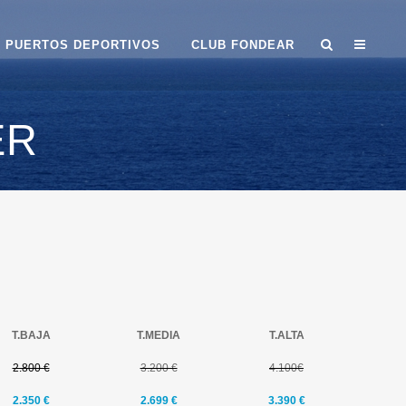
PUERTOS DEPORTIVOS
CLUB FONDEAR
ER
T.BAJA
T.MEDIA
T.ALTA
2.800 €
3.200 €
4.100€
2.350
€
2.699 €
3.390 €