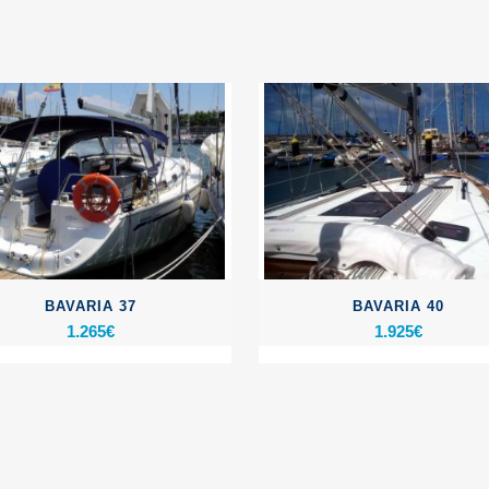
BAVARIA 37
BAVARIA 40
1.265
€
1.925
€