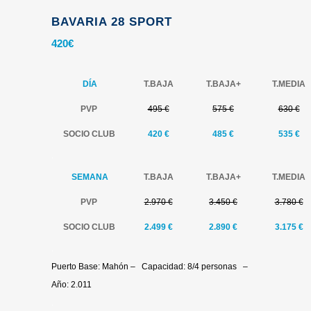
BAVARIA 28 SPORT
420
€
DÍA
T.BAJA
T.
BAJA+
T.MEDIA
PVP
495 €
575 €
630 €
SOCIO CLUB
420 €
485 €
535
€
.
SEMANA
T.BAJA
T.
BAJA+
T.MEDIA
PVP
2.970 €
3.450 €
3.780 €
SOCIO CLUB
2.499 €
2.890 €
3.175
€
.
Puerto Base: Mahón – Capacidad: 8/4 personas –
Año: 2.011
.