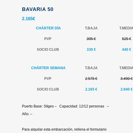
BAVARIA 50
2.165
€
CHÁRTER DÍA
T.BAJA
T.MEDI
PVP
395 €
525 €
SOCIO CLUB
330 €
440 €
.
CHÁRTER SEMANA
T.BAJA
T.MEDI
PVP
2.575 €
3.490 €
SOCIO CLUB
2.165 €
2.940 €
.
Puerto Base: Sitges – Capacidad: 12/12 personas –
Año: –
.
Para alquilar esta embarcación, rellena el formulario