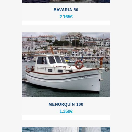
BAVARIA 50
2.165
€
MENORQUÍN 100
1.350
€