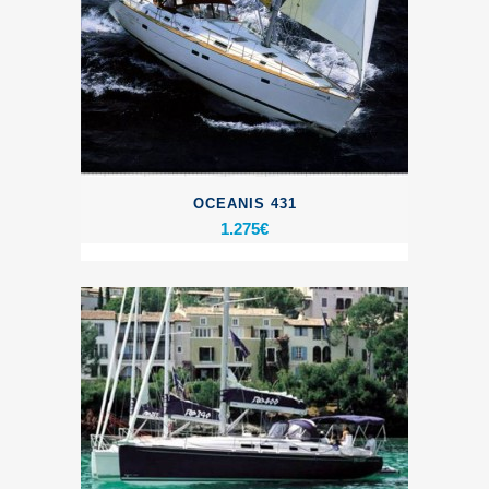
OCEANIS 431
1.275
€