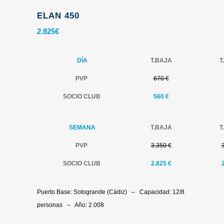
ELAN 450
2.825
€
.
DÍA
T.BAJA
T
PVP
670 €
SOCIO CLUB
560 €
.
SEMANA
T.BAJA
T
PVP
3.350 €
SOCIO CLUB
2.825 €
.
Puerto Base: Sotogrande (Cádiz) – Capacidad: 12/8
personas – Año: 2.008
.