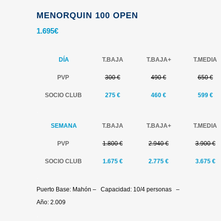
MENORQUIN 100 OPEN
1.695
€
DÍA
T.BAJA
T.
BAJA+
T.MEDIA
PVP
300 €
490 €
650 €
SOCIO CLUB
275 €
460 €
599
€
.
SEMANA
T.BAJA
T.
BAJA+
T.MEDIA
PVP
1.800 €
2.940 €
3.900 €
SOCIO CLUB
1.675 €
2.775 €
3.675
€
.
Puerto Base: Mahón – Capacidad: 10/4 personas –
Año: 2.009
.