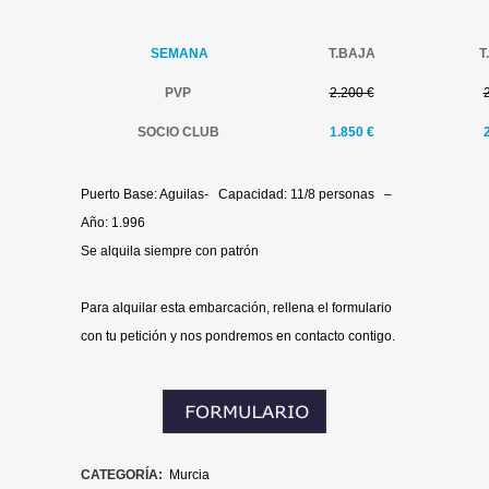
.
SEMANA
T.BAJA
T
PVP
2.200 €
SOCIO CLUB
1.850 €
.
Puerto Base: Aguilas- Capacidad: 11/8 personas –
Año: 1.996
Se alquila siempre con patrón
.
Para alquilar esta embarcación, rellena el formulario
con tu petición y nos pondremos en contacto contigo.
CATEGORÍA:
Murcia