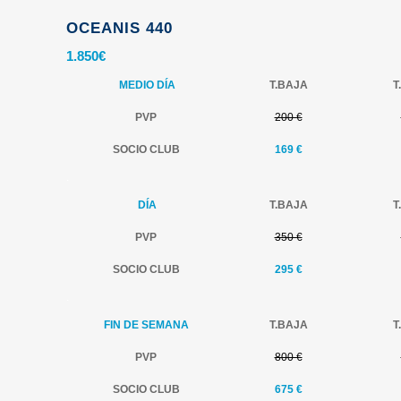
OCEANIS 440
1.850
€
MEDIO DÍA
T.BAJA
T
PVP
200 €
SOCIO CLUB
169 €
.
DÍA
T.BAJA
T
PVP
350 €
SOCIO CLUB
295 €
.
FIN DE SEMANA
T.BAJA
T
PVP
800 €
SOCIO CLUB
675 €