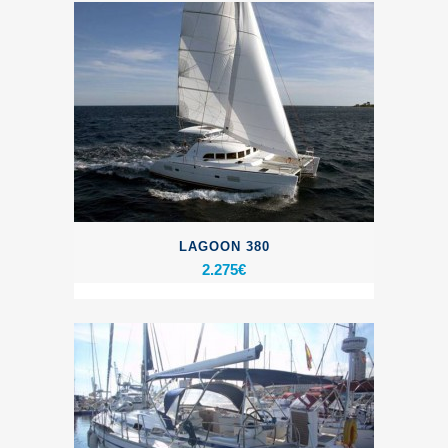
LAGOON 380
2.275
€