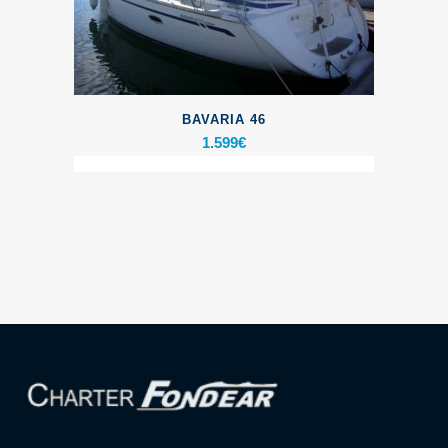
BAVARIA 46
1.599
€