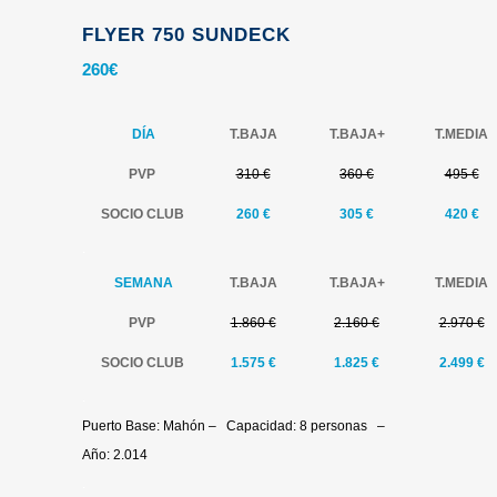
FLYER 750 SUNDECK
260
€
DÍA
T.BAJA
T.
BAJA+
T.MEDIA
PVP
310 €
360 €
495 €
SOCIO CLUB
260 €
305 €
420
€
.
SEMANA
T.BAJA
T.
BAJA+
T.MEDIA
PVP
1.860 €
2.160 €
2.970 €
SOCIO CLUB
1.575 €
1.825 €
2.499
€
.
Puerto Base: Mahón – Capacidad: 8 personas –
Año: 2.014
.