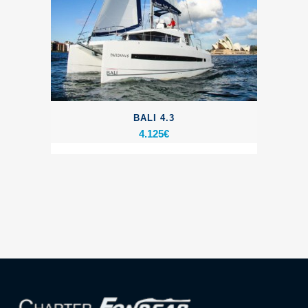
BALI 4.3
4.125
€