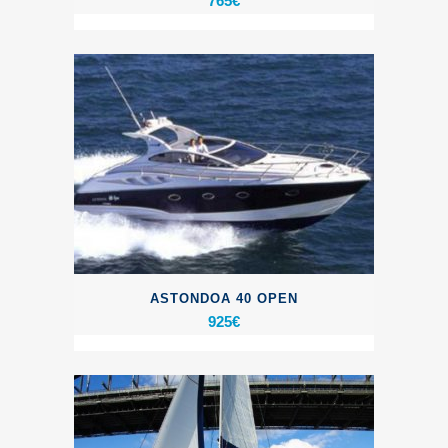
765
€
ASTONDOA 40 OPEN
925
€