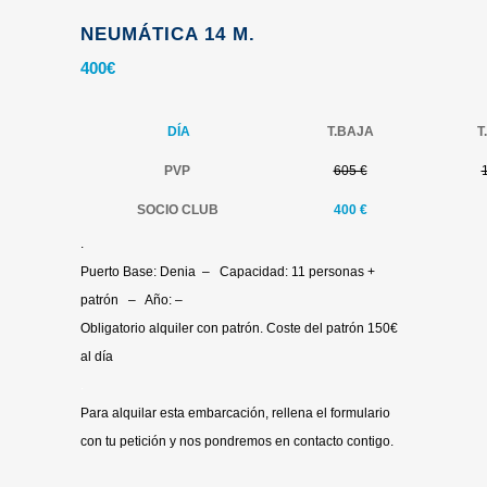
NEUMÁTICA 14 M.
400
€
DÍA
T.BAJA
T
PVP
605 €
SOCIO CLUB
400 €
.
Puerto Base: Denia – Capacidad: 11 personas +
patrón – Año: –
Obligatorio alquiler con patrón. Coste del patrón 150€
al día
.
Para alquilar esta embarcación, rellena el formulario
con tu petición y nos pondremos en contacto contigo.