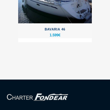
BAVARIA 46
1.599
€