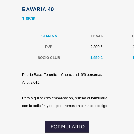
BAVARIA 40
1.950
€
.
SEMANA
T.BAJA
T
PVP
2.300 €
SOCIO CLUB
1.950
€
.
Puerto Base: Tenerife- Capacidad: 6/6 personas –
Año: 2.012
.
Para alquilar esta embarcación, rellena el formulario
con tu petición y nos pondremos en contacto contigo.