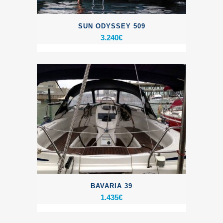
SUN ODYSSEY 509
3.240
€
BAVARIA 39
1.435
€