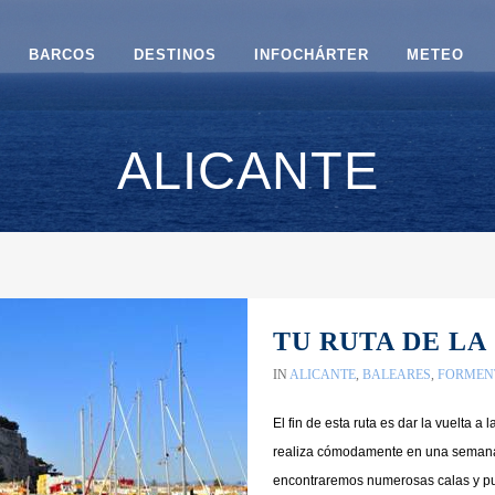
BARCOS
DESTINOS
INFOCHÁRTER
METEO
ALICANTE
TU RUTA DE LA
IN
ALICANTE
,
BALEARES
,
FORMEN
El fin de esta ruta es dar la vuelta a
realiza cómodamente en una semana.
encontraremos numerosas calas y pue