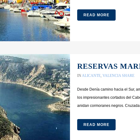
READ MORE
RESERVAS MAR
IN
ALICANTE
,
VALENCIA
SHARE
Desde Denía camino hacia el Sur, an
los impresionantes cortados del Cab
anidan cormoranes negros. Cruzada l
READ MORE