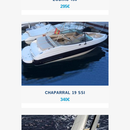
295
€
CHAPARRAL 19 SSI
340
€