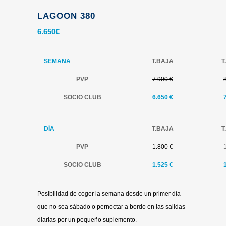
LAGOON 380
6.650
€
.
SEMANA
T.BAJA
T
PVP
7.900 €
SOCIO CLUB
6.650
€
.
DÍA
T.BAJA
T
PVP
1.800 €
SOCIO CLUB
1.525
€
.
Posibilidad de coger la semana desde un primer día
que no sea sábado o pernoctar a bordo en las salidas
diarias por un pequeño suplemento.