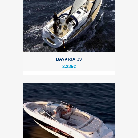
BAVARIA 39
2.225
€