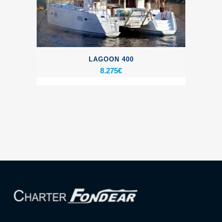
LAGOON 400
8.275
€