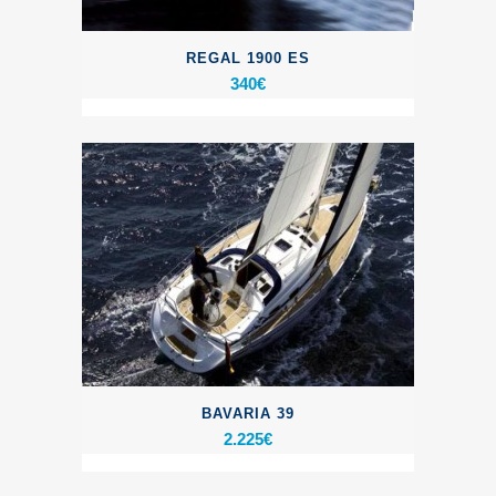
REGAL 1900 ES
340
€
BAVARIA 39
2.225
€