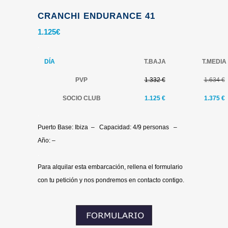
CRANCHI ENDURANCE 41
1.125
€
.
DÍA
T.BAJA
T.MEDIA
PVP
1.332 €
1.634 €
SOCIO CLUB
1.125
€
1.375 €
.
Puerto Base: Ibiza – Capacidad: 4/9 personas –
Año: –
.
Para alquilar esta embarcación, rellena el formulario
con tu petición y nos pondremos en contacto contigo.