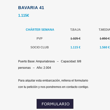
BAVARIA 41
1.115
€
CHÁRTER SEMANA
T.BAJA
T.MEDI
PVP
1.325 €
1.850 €
SOCIO CLUB
1.115 €
1.560 €
.
Puerto Base: Ampuriabrava – Capacidad: 8/8
personas – Año: 2.004
.
Para alquilar esta embarcación, rellena el formulario
con tu petición y nos pondremos en contacto contigo.