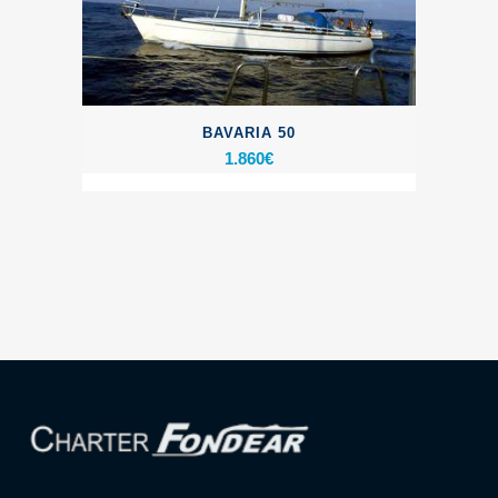
BAVARIA 50
1.860
€