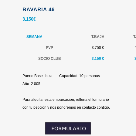
BAVARIA 46
3.150
€
.
SEMANA
T.BAJA
T
PVP
3.750 €
SOCIO CLUB
3.150
€
.
Puerto Base: Ibiza – Capacidad: 10 personas –
Año: 2.005
.
Para alquilar esta embarcación, rellena el formulario
con tu petición y nos pondremos en contacto contigo.