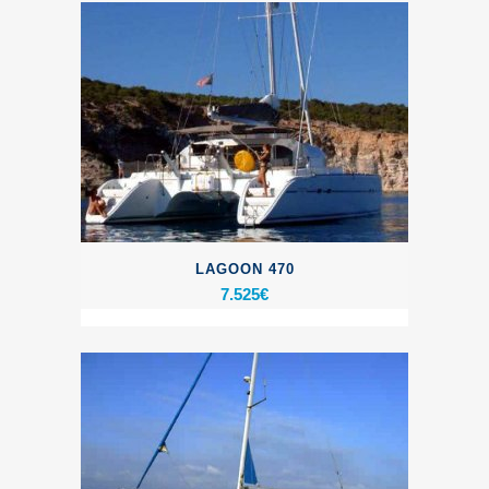
LAGOON 470
7.525
€