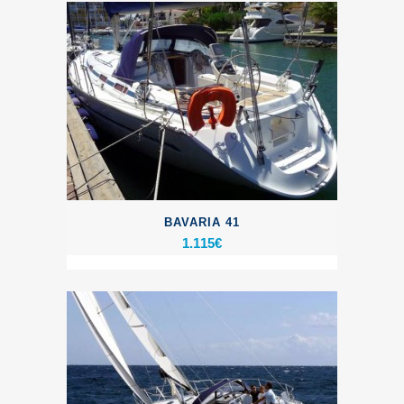
BAVARIA 41
1.115
€