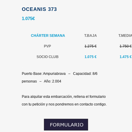
OCEANIS 373
1.075
€
CHÁRTER SEMANA
T.BAJA
T.MEDI
PVP
1.275 €
1.750 €
SOCIO CLUB
1.075 €
1.475 €
.
Puerto Base: Ampuriabrava – Capacidad: 8/6
personas – Año: 2.004
.
Para alquilar esta embarcación, rellena el formulario
con tu petición y nos pondremos en contacto contigo.