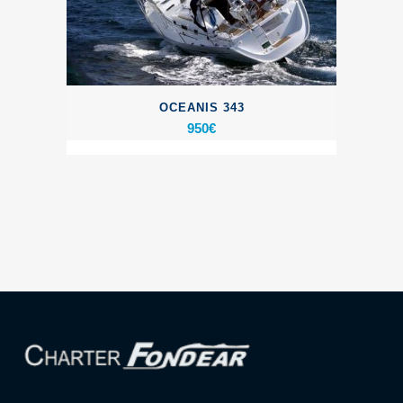
OCEANIS 343
950
€