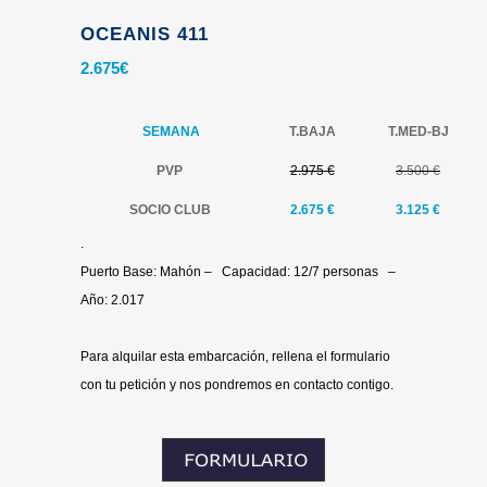
OCEANIS 411
2.675
€
SEMANA
T.BAJA
T.MED-BJ
PVP
2.975 €
3.500 €
SOCIO CLUB
2.675 €
3.125 €
.
Puerto Base: Mahón – Capacidad: 12/7 personas –
Año: 2.017
.
Para alquilar esta embarcación, rellena el formulario
con tu petición y nos pondremos en contacto contigo.