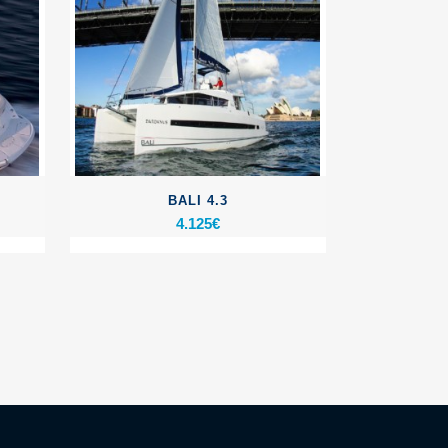
BALI 4.3
4.125
€