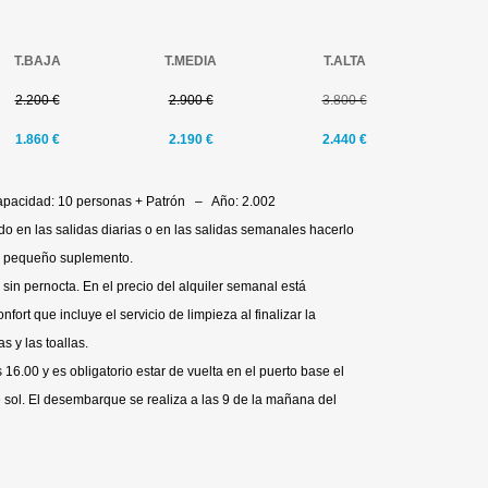
T.BAJA
T.MEDIA
T.ALTA
2.200 €
2.900 €
3.800 €
1.860 €
2.190 €
2.440 €
apacidad: 10 personas + Patrón – Año: 2.002
rdo en las salidas diarias o en las salidas semanales hacerlo
un pequeño suplemento.
s sin pernocta. En el precio del alquiler semanal está
nfort que incluye el servicio de limpieza al finalizar la
s y las toallas.
16.00 y es obligatorio estar de vuelta en el puerto base el
de sol. El desembarque se realiza a las 9 de la mañana del