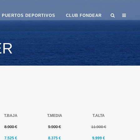
PUERTOS DEPORTIVOS
CLUB FONDEAR
ER
T.BAJA
T.MEDIA
T.ALTA
8.900 €
9.900 €
11.900 €
7.525 €
8.375 €
9.999 €