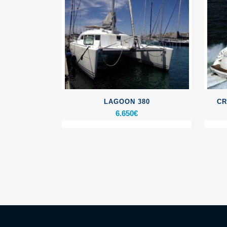
LAGOON 380
CR
6.650
€