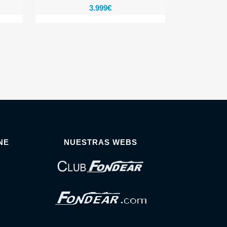
3.999
€
NE
NUESTRAS WEBS