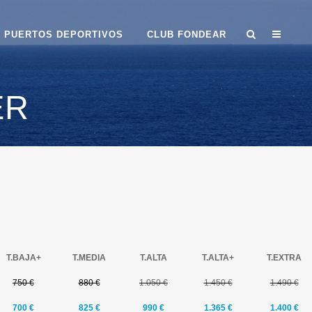
PUERTOS DEPORTIVOS
CLUB FONDEAR
ER
T.
BAJA+
T.MEDIA
T.ALTA
T.ALTA
+
T.EXTRA
750 €
880 €
1.050 €
1.450 €
1.490 €
700 €
825
€
990 €
1.365 €
1.400 €