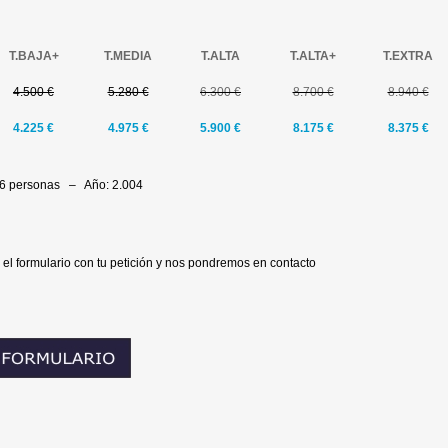
T.
BAJA+
T.MEDIA
T.ALTA
T.ALTA
+
T.EXTRA
4.500 €
5.280 €
6.300 €
8.700 €
8.940 €
4.225 €
4.975
€
5.900 €
8.175 €
8.375 €
/6 personas – Año: 2.004
 el formulario con tu petición y nos pondremos en contacto