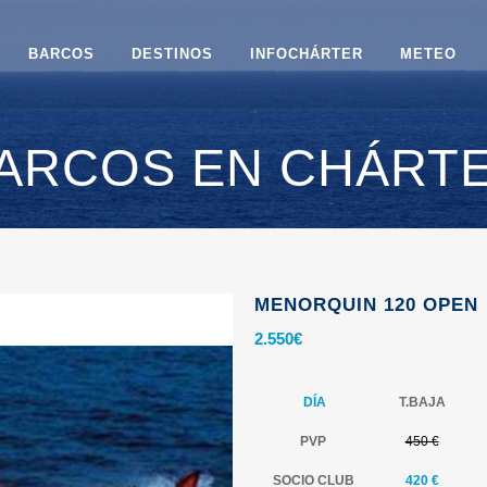
BARCOS
DESTINOS
INFOCHÁRTER
METEO
ARCOS EN CHÁRT
MENORQUIN 120 OPEN
2.550
€
DÍA
T.BAJA
PVP
450 €
SOCIO CLUB
420 €