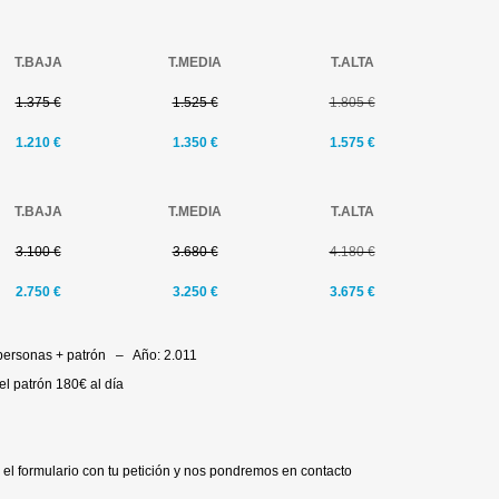
T.BAJA
T.MEDIA
T.ALTA
1.375 €
1.525 €
1.805 €
1.210 €
1.350
€
1.575 €
T.BAJA
T.MEDIA
T.ALTA
3.100 €
3.680 €
4.180 €
2.750 €
3.250
€
3.675 €
 personas + patrón – Año: 2.011
el patrón 180€ al día
 el formulario con tu petición y nos pondremos en contacto