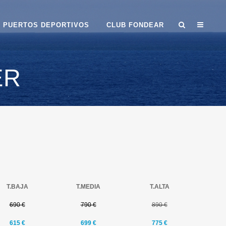
PUERTOS DEPORTIVOS
CLUB FONDEAR
ER
T.BAJA
T.MEDIA
T.ALTA
690 €
790 €
890 €
615 €
699
€
775 €