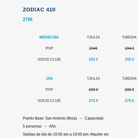
ZODIAC 410
275
€
.
MEDIO DÍA
T.BAJA
T.MEDIA
PVP
194€
194 €
SOCIO CLUB
155 €
155
€
.
.
DÍA
T.BAJA
T.MEDIA
PVP
339 €
339 €
SOCIO CLUB
275 €
275 €
.
Puerto Base: San Antonio (Ibiza) – Capacidad:
5 personas – Año:
Salidas de día de 10:00 am a 19:00 pm. Alquiler sin