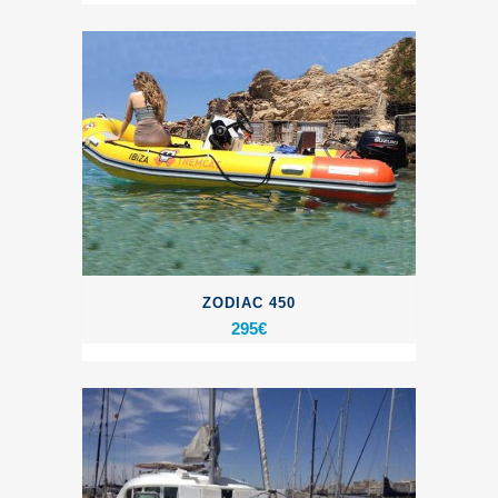
ZODIAC 450
295
€