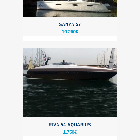
SANYA 57
10.290
€
RIVA 54 AQUARIUS
1.750
€